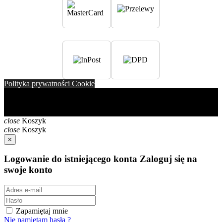
Polityka prywatności Cookie
Copyright ⓒ 2024 Watchmark. All rights reserved. Nazwa
WATCHMARK ® oraz logo są zastrzeżonymi znakami
towarowymi.
close
Koszyk
close
Koszyk
×
Logowanie do istniejącego konta
Zaloguj się na
swoje konto
Zapamiętaj mnie
Nie pamiętam hasła ?