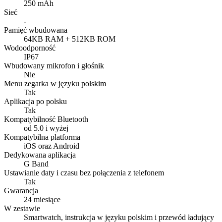
250 mAh
Sieć
-
Pamięć wbudowana
64KB RAM + 512KB ROM
Wodoodporność
IP67
Wbudowany mikrofon i głośnik
Nie
Menu zegarka w języku polskim
Tak
Aplikacja po polsku
Tak
Kompatybilność Bluetooth
od 5.0 i wyżej
Kompatybilna platforma
iOS oraz Android
Dedykowana aplikacja
G Band
Ustawianie daty i czasu bez połączenia z telefonem
Tak
Gwarancja
24 miesiące
W zestawie
Smartwatch, instrukcja w języku polskim i przewód ładujący