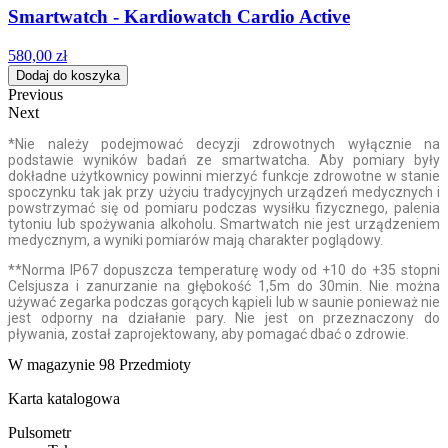
Smartwatch - Kardiowatch Cardio Active
580,00 zł
Dodaj do koszyka
Previous
Next
*Nie należy podejmować decyzji zdrowotnych wyłącznie na
podstawie wyników badań ze smartwatcha. Aby pomiary były
dokładne użytkownicy powinni mierzyć funkcje zdrowotne w stanie
spoczynku tak jak przy użyciu tradycyjnych urządzeń medycznych i
powstrzymać się od pomiaru podczas wysiłku fizycznego, palenia
tytoniu lub spożywania alkoholu. Smartwatch nie jest urządzeniem
medycznym, a wyniki pomiarów mają charakter poglądowy.
**Norma IP67 dopuszcza temperaturę wody od +10 do +35 stopni
Celsjusza i zanurzanie na głębokość 1,5m do 30min. Nie można
używać zegarka podczas gorących kąpieli lub w saunie ponieważ nie
jest odporny na działanie pary. Nie jest on przeznaczony do
pływania, został zaprojektowany, aby pomagać dbać o zdrowie.
W magazynie
98 Przedmioty
Karta katalogowa
Pulsometr