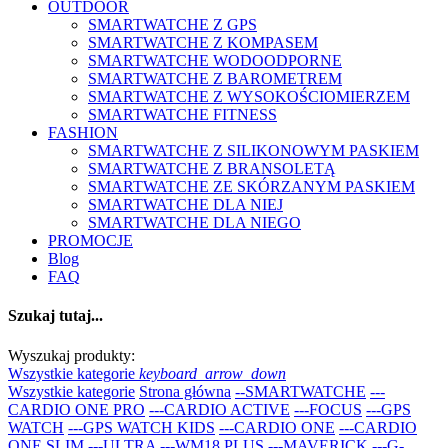
OUTDOOR
SMARTWATCHE Z GPS
SMARTWATCHE Z KOMPASEM
SMARTWATCHE WODOODPORNE
SMARTWATCHE Z BAROMETREM
SMARTWATCHE Z WYSOKOŚCIOMIERZEM
SMARTWATCHE FITNESS
FASHION
SMARTWATCHE Z SILIKONOWYM PASKIEM
SMARTWATCHE Z BRANSOLETĄ
SMARTWATCHE ZE SKÓRZANYM PASKIEM
SMARTWATCHE DLA NIEJ
SMARTWATCHE DLA NIEGO
PROMOCJE
Blog
FAQ
Szukaj tutaj...
Wyszukaj produkty:
Wszystkie kategorie
keyboard_arrow_down
Wszystkie kategorie
Strona główna
--SMARTWATCHE
---
CARDIO ONE PRO
---CARDIO ACTIVE
---FOCUS
---GPS
WATCH
---GPS WATCH KIDS
---CARDIO ONE
---CARDIO
ONE SLIM
---ULTRA
---WM18 PLUS
---MAVERICK
---G-