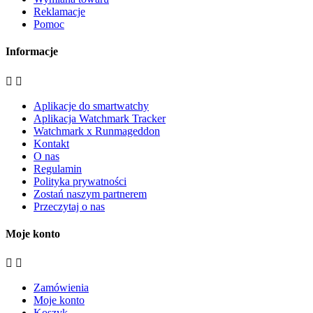
Reklamacje
Pomoc
Informacje


Aplikacje do smartwatchy
Aplikacja Watchmark Tracker
Watchmark x Runmageddon
Kontakt
O nas
Regulamin
Polityka prywatności
Zostań naszym partnerem
Przeczytaj o nas
Moje konto


Zamówienia
Moje konto
Koszyk