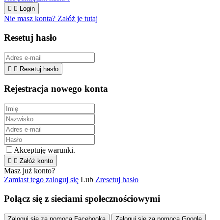


Login
Nie masz konta? Załóż je tutaj
Resetuj hasło


Resetuj hasło
Rejestracja nowego konta
Akceptuję warunki.


Załóż konto
Masz już konto?
Zamiast tego zaloguj się
Lub
Zresetuj hasło
Połącz się z sieciami społecznościowymi
Zaloguj się za pomocą Facebooka
Zaloguj się za pomocą Google