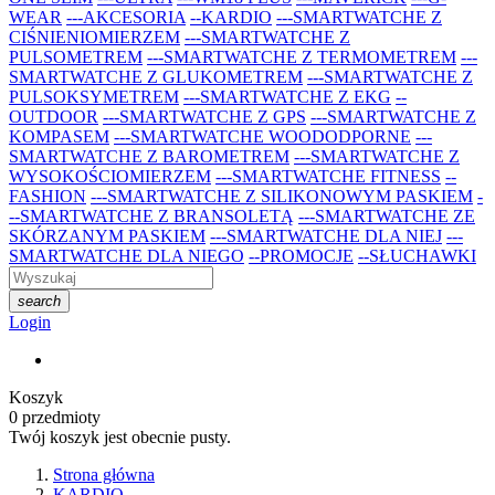
WEAR
---AKCESORIA
--KARDIO
---SMARTWATCHE Z
CIŚNIENIOMIERZEM
---SMARTWATCHE Z
PULSOMETREM
---SMARTWATCHE Z TERMOMETREM
---
SMARTWATCHE Z GLUKOMETREM
---SMARTWATCHE Z
PULSOKSYMETREM
---SMARTWATCHE Z EKG
--
OUTDOOR
---SMARTWATCHE Z GPS
---SMARTWATCHE Z
KOMPASEM
---SMARTWATCHE WOODODPORNE
---
SMARTWATCHE Z BAROMETREM
---SMARTWATCHE Z
WYSOKOŚCIOMIERZEM
---SMARTWATCHE FITNESS
--
FASHION
---SMARTWATCHE Z SILIKONOWYM PASKIEM
-
--SMARTWATCHE Z BRANSOLETĄ
---SMARTWATCHE ZE
SKÓRZANYM PASKIEM
---SMARTWATCHE DLA NIEJ
---
SMARTWATCHE DLA NIEGO
--PROMOCJE
--SŁUCHAWKI
search
Login
Koszyk
0
przedmioty
Twój koszyk jest obecnie pusty.
Strona główna
KARDIO