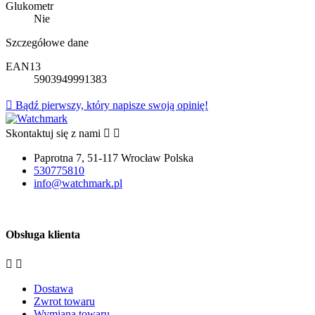
Glukometr
Nie
Szczegółowe dane
EAN13
5903949991383

Bądź pierwszy, który napisze swoją opinię!
Skontaktuj się z nami


Paprotna 7, 51-117 Wrocław Polska
530775810
info@watchmark.pl
Obsługa klienta


Dostawa
Zwrot towaru
Wymiana towaru