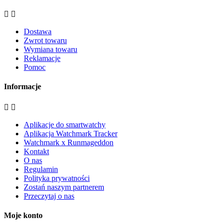


Dostawa
Zwrot towaru
Wymiana towaru
Reklamacje
Pomoc
Informacje


Aplikacje do smartwatchy
Aplikacja Watchmark Tracker
Watchmark x Runmageddon
Kontakt
O nas
Regulamin
Polityka prywatności
Zostań naszym partnerem
Przeczytaj o nas
Moje konto