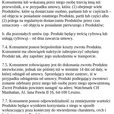
Konsumenta lub wskazaną przez niego osobę trzecią
inną niż
przewoźnik, a w przypadku umowy, która: (1) obejmuje wiele
Produktów,
które są dostarczane osobno, partiami lub w częściach –
od objęcia w posiadanie
ostatniego Produktu, partii lub części albo
(2) polega na regularnym dostarczaniu
Produktów przez czas
oznaczony – od objęcia w posiadanie pierwszego z Produktów;
b. dla pozostałych umów (np. Produkt będący treścią cyfrową lub
usługą cyfrową) – od
dnia zawarcia umowy.
7.4. Konsument ponosi bezpośrednie koszty zwrotu Produktu.
Konsument ma obowiązek
należycie zabezpieczyć odsyłany
Produkt tak, aby zapobiec jego uszkodzeniu w
transporcie.
7.5. Konsument zobowiązany jest do dokonania zwrotu Produktu
niezwłocznie, jednak nie
później niż w terminie 14 dni od daty, w
której odstąpił od umowy. Sprzedający może
zastrzec, iż w
przypadku odstąpienia od umowy, Produkt podlegający zwrotowi
zostanie
odebrany przez niego lub osobę przez niego upoważnioną.
Zwrot Produktu powinien
nastąpić na adres: Watchmark CH
Manhattan, Al. Jana Pawła II 16, 64-100 Leszno.
7.7. Konsument ponosi odpowiedzialność za zmniejszenie wartości
Produktu będące
wynikiem korzystania z niego w sposób
wykraczający poza konieczny do stwierdzenia
charakteru, cech i