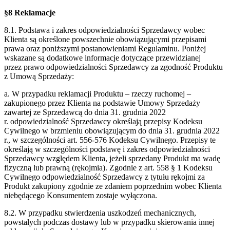
§8 Reklamacje
8.1. Podstawa i zakres odpowiedzialności Sprzedawcy wobec
Klienta są określone
powszechnie obowiązującymi przepisami
prawa oraz poniższymi postanowieniami
Regulaminu. Poniżej
wskazane są dodatkowe informacje dotyczące przewidzianej
przez
prawo odpowiedzialności Sprzedawcy za zgodność Produktu
z Umową Sprzedaży:
a. W przypadku reklamacji Produktu – rzeczy ruchomej –
zakupionego przez Klienta na
podstawie Umowy Sprzedaży
zawartej ze Sprzedawcą do dnia 31. grudnia 2022
r.
odpowiedzialność Sprzedawcy określają przepisy Kodeksu
Cywilnego w brzmieniu
obowiązującym do dnia 31. grudnia 2022
r., w szczególności art. 556-576 Kodeksu
Cywilnego. Przepisy te
określają w szczególności podstawę i zakres
odpowiedzialności
Sprzedawcy względem Klienta, jeżeli sprzedany Produkt ma
wadę
fizyczną lub prawną (rękojmia). Zgodnie z art. 558 § 1 Kodeksu
Cywilnego
odpowiedzialność Sprzedawcy z tytułu rękojmi za
Produkt zakupiony zgodnie ze
zdaniem poprzednim wobec Klienta
niebędącego Konsumentem zostaje wyłączona.
8.2. W przypadku stwierdzenia uszkodzeń mechanicznych,
powstałych podczas dostawy lub
w przypadku skierowania innej