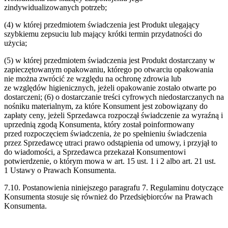
zindywidualizowanych
potrzeb;
(4) w której przedmiotem świadczenia jest Produkt ulegający
szybkiemu
zepsuciu lub mający krótki termin przydatności do
użycia;
(5) w której przedmiotem
świadczenia jest Produkt dostarczany w
zapieczętowanym opakowaniu, którego po
otwarciu opakowania
nie można zwrócić ze względu na ochronę zdrowia lub
ze
względów higienicznych, jeżeli opakowanie zostało otwarte po
dostarczeni; (6) o
dostarczanie treści cyfrowych niedostarczanych na
nośniku materialnym, za które
Konsument jest zobowiązany do
zapłaty ceny, jeżeli Sprzedawca rozpoczął świadczenie
za wyraźną i
uprzednią zgodą Konsumenta, który został poinformowany
przed
rozpoczęciem świadczenia, że po spełnieniu świadczenia
przez Sprzedawcę utraci prawo
odstąpienia od umowy, i przyjął to
do wiadomości, a Sprzedawca przekazał
Konsumentowi
potwierdzenie, o którym mowa w art. 15 ust. 1 i 2 albo art. 21 ust.
1
Ustawy o Prawach Konsumenta.
7.10. Postanowienia niniejszego paragrafu 7. Regulaminu dotyczące
Konsumenta
stosuje się również do Przedsiębiorców na Prawach
Konsumenta.