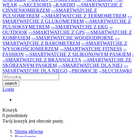
WEAR
---AKCESORIA
--KARDIO
---SMARTWATCHE Z
CIŚNIENIOMIERZEM
---SMARTWATCHE Z
PULSOMETREM
---SMARTWATCHE Z TERMOMETREM
---
SMARTWATCHE Z GLUKOMETREM
---SMARTWATCHE Z
PULSOKSYMETREM
---SMARTWATCHE Z EKG
--
OUTDOOR
---SMARTWATCHE Z GPS
---SMARTWATCHE Z
KOMPASEM
---SMARTWATCHE WOODODPORNE
---
SMARTWATCHE Z BAROMETREM
---SMARTWATCHE Z
WYSOKOŚCIOMIERZEM
---SMARTWATCHE FITNESS
--
FASHION
---SMARTWATCHE Z SILIKONOWYM PASKIEM
-
--SMARTWATCHE Z BRANSOLETĄ
---SMARTWATCHE ZE
SKÓRZANYM PASKIEM
---SMARTWATCHE DLA NIEJ
---
SMARTWATCHE DLA NIEGO
--PROMOCJE
--SŁUCHAWKI
search
Login
Koszyk
0
przedmioty
Twój koszyk jest obecnie pusty.
Strona główna
Regulamin