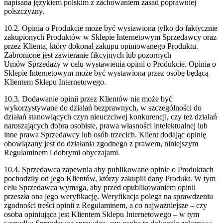
napisana językiem polskim z zachowaniem zasad
poprawniej
polszczyzny.
10.2. Opinia o Produkcie może być wystawiona tylko do faktycznie
zakupionych Produktów w
Sklepie Internetowym Sprzedawcy oraz
przez Klienta, który dokonał zakupu
opiniowanego Produktu.
Zabronione jest zawieranie fikcyjnych lub pozornych
Umów
Sprzedaży w celu wystawienia opinii o Produkcie. Opinia o
Sklepie Internetowym może
być wystawiona przez osobę będącą
Klientem Sklepu Internetowego.
10.3. Dodawanie opinii przez Klientów nie może być
wykorzystywane do działań
bezprawnych, w szczególności do
działań stanowiących czyn nieuczciwej konkurencji,
czy też działań
naruszających dobra osobiste, prawa własności intelektualnej lub
inne
prawa Sprzedawcy lub osób trzecich. Klient dodając opinię
obowiązany jest do działania
zgodnego z prawem, niniejszym
Regulaminem i dobrymi obyczajami.
10.4. Sprzedawca zapewnia aby publikowane opinie o Produktach
pochodziły od jego
Klientów, którzy zakupili dany Produkt. W tym
celu Sprzedawca wymaga, aby przed
opublikowaniem opinii
przeszła ona jego weryfikację. Weryfikacja polega na
sprawdzeniu
zgodności treści opinii z Regulaminem, a co najważniejsze – czy
osoba
opiniująca jest Klientem Sklepu Internetowego – w tym