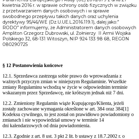
kwietnia 2016 r. w sprawie ochrony osób fizycznych w związku
z przetwarzaniem danych osobowych i w sprawie
swobodnego przepływu takich danych oraz uchylenia
dyrektywy 95/46/WE (Dz.U.UE.L.2016.119.1), dalej jako:”
RODO” informujemy, że Administratorem danych osobowych
Ampliton Grzegorz Dubrowski, ul. Żołnierzy II Armii Wojska
Polskiego 32, 68-131 Witoszyn, NIP 924 133 98 68, REGON
080290725
§ 12 Postanowienia końcowe
12.1. Sprzedawca zastrzega sobie prawo do wprowadzania z
ważnych przyczyn zmian w
niniejszym Regulaminie. Wszelkie
zmiany Regulaminu wchodzą w życie w
odpowiednim terminie
wskazanym przez Sprzedawcę, nie krótszym jednak niż 7 dni.
12.2. Zmieniony Regulamin wiąże Kupującego/Klienta, jeżeli
zostały zachowane wymagania
określone w art. 384 oraz 384[1]
Kodeksu cywilnego, to jest został on prawidłowo
powiadomiony o
zmianach i nie wypowiedział umowy w terminie 14
dni
kalendarzowych od dnia powiadomienia.
12.3. Zgodnie z art. 8 ust. 3 pkt 2 lit. b ustawy z 18.7.2002 r. o