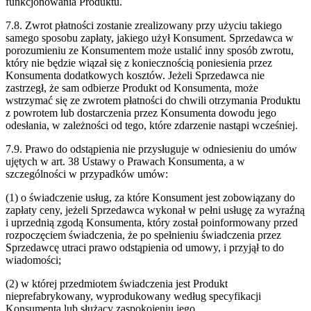
funkcjonowania Produktu.
7.8. Zwrot płatności zostanie zrealizowany przy użyciu takiego
samego sposobu zapłaty, jakiego użył
Konsument. Sprzedawca w
porozumieniu ze Konsumentem może ustalić inny sposób
zwrotu,
który nie będzie wiązał się z koniecznością poniesienia przez
Konsumenta
dodatkowych kosztów. Jeżeli Sprzedawca nie
zastrzegł, że sam odbierze Produkt od
Konsumenta, może
wstrzymać się ze zwrotem płatności do chwili otrzymania Produktu
z
powrotem lub dostarczenia przez Konsumenta dowodu jego
odesłania, w zależności od
tego, które zdarzenie nastąpi wcześniej.
7.9. Prawo do odstąpienia nie przysługuje w odniesieniu do umów
ujętych w art. 38
Ustawy o Prawach Konsumenta, a w
szczególności w przypadków umów:
(1) o
świadczenie usług, za które Konsument jest zobowiązany do
zapłaty ceny, jeżeli
Sprzedawca wykonał w pełni usługę za wyraźną
i uprzednią zgodą Konsumenta, który
został poinformowany przed
rozpoczęciem świadczenia, że po spełnieniu świadczenia
przez
Sprzedawcę utraci prawo odstąpienia od umowy, i przyjął to do
wiadomości;
(2) w
której przedmiotem świadczenia jest Produkt
nieprefabrykowany, wyprodukowany
według specyfikacji
Konsumenta lub służący zaspokojeniu jego