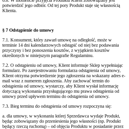
6.8. W momencie przyjęcia Produktu Klient zobowiązany jest
potwierdzić jego odbiór. Od
tej pory Produkt staje się własnością
Klienta.
§ 7 Odstąpienie do umowy
7.1. Konsument, który zawarł umowę na odległość, może w
terminie 14 dni kalendarzowych
odstąpić od niej bez podawania
przyczyny i bez ponoszenia kosztów, z wyjątkiem
kosztów
określonych w niniejszym paragrafie Regulaminu.
7.2. O odstąpieniu od umowy, Klient informuje Sklep wypełniając
formularz. Po zarejestrowaniu formularza odstąpienia od umowy,
Klient otrzyma potwierdzenie jego zgłoszenia na wskazany adres e-
mail wraz z numerem zgłoszenia. Aby zachować termin do
odstąpienia od umowy, wystarczy, aby Klient wysłał informację
dotyczącą wykonania przysługującego mu prawa odstąpienia od
umowy przed upływem terminu do odstąpienia od umowy.
7.3. Bieg terminu do odstąpienia od umowy rozpoczyna się:
a. dla umowy, w wykonaniu której Sprzedawca wydaje Produkt,
będąc zobowiązany do
przeniesienia jego własności (np. Produkt
będący rzeczą ruchomą) – od objęcia
Produktu w posiadanie przez