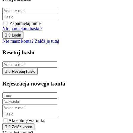
Zapamiętaj mnie
Nie pamiętam hasła ?


Login
Nie masz konta? Załóż je tutaj
Resetuj hasło


Resetuj hasło
Rejestracja nowego konta
Akceptuję warunki.


Załóż konto
Masz już konto?