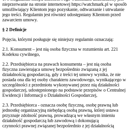
nieprzerwanie na stronie internetowej https://watchmark.pl w sposób
umożliwiający Klientom jego pozyskanie, odtwarzanie i utrwalanie
jego treści. Regulamin jest również udostępniany Klientom przed
zawarciem umowy.
§ 2 Definicje
Pojęcia, którymi posługuje się niniejszy regulamin oznaczają:
2.1. Konsument – jest nią osoba fizyczna w rozumieniu art. 221
Kodeksu cywilnego,
2.2. Przedsiębiorca na prawach konsumenta – jest nią osoba
fizyczna zawierająca umowę
bezpośrednio związaną z jej
działalnością gospodarczą, gdy z treści tej umowy wynika,
że nie
posiada ona dla tej osoby charakteru zawodowego, wynikającego w
szczególności
z przedmiotu wykonywanej przez nią działalności
gospodarczej, udostępnionego na
podstawie przepisów o Centralnej
Ewidencji i Informacji o Działalności Gospodarczej,
2.3. Przedsiębiorca - oznacza osobę fizyczną, osobę prawną lub
jednostkę organizacyjną
niebędącą osobą prawną, której ustawa
przyznaje zdolność prawną, prowadzącą we
własnym imieniu
działalność gospodarczą lub zawodową i dokonującą
czynności
prawnej związanej bezpośrednio z jej działalnością