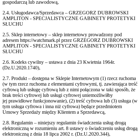
gospodarczą lub zawodową,
2.4. Usługodawca/Sprzedawca – GRZEGORZ DUBROWSKI
AMPLITON - SPECJALISTYCZNE GABINETY PROTETYKI
SŁUCHU
2.5. Sklep internetowy – sklep internetowy prowadzony pod
adresem https://watchmark.pl przez GRZEGORZ DUBROWSKI
AMPLITON - SPECJALISTYCZNE GABINETY PROTETYKI
SŁUCHU
2.6. Kodeks cywilny – ustawa z dnia 23 Kwietnia 1964r.
(Dz.U.2020.1740),
2.7. Produkt – dostępna w Sklepie Internetowym (1) rzecz ruchoma
(w tym rzecz ruchoma z
elementami cyfrowymi, tj. zawierająca treść
cyfrową lub usługę cyfrową lub z nimi
połączona w taki sposób, że
brak treści cyfrowej lub usługi cyfrowej uniemożliwiłby
jej
prawidłowe funkcjonowanie), (2) treść cyfrowa lub (3) usługa (w
tym usługa cyfrowa i
inna niż cyfrowa) będące przedmiotem
Umowy Sprzedaży między Klientem a
Sprzedawcą,
2.8. Regulamin – niniejszy regulamin świadczenia usług drogą
elektroniczną w rozumieniu
art. 8 ustawy o świadczeniu usług drogą
elektroniczną z dnia 18 lipca 2002 r.
(Dz.U.2020.344),