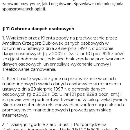
zarówno
pozytywne, jak i negatywne. Sprzedawca nie udostępnia
sponsorowanych opinii.
§ 11 Ochrona danych osobowych
1. Wyrażenie przez Klienta zgody na przetwarzanie przez
Ampliton Grzegorz Dubrowski danych osobowych w
rozumieniu ustawy z dnia 29 sierpnia 1997 r. o ochronie
danych osobowych (tj. z 2002 r. Dz. U. nr 101 poz. 926 z późn.
zm.) jest dobrowolne, jednakże brak zgody na przetwarzanie
danych osobowych, uniemożliwia wykonanie umowy i
zrealizowanie zamówienia.
2. Klient może wyrazić zgodę na przetwarzanie w celach
marketingowych swoich danych osobowych w rozumieniu
ustawy z dnia 29 sierpnia 1997 r. o ochronie danych
osobowych (tj. z 2002 r. Dz. U. nr 101 poz. 926 z późn. zm.) i
ich powierzenie podmiotowi trzeciemu w celu przekazywania
Klientowi materiałów reklamowych oraz informacji o akcjach
promocyjnych, marketingowych i prowadzącym sklep
internetowy.
3. “ Działając zgodnie z art. 13 ust. 1 Rozporządzenia
Parlamentu Europejskiego i Rady (UE) 2016/679 z dnia 27