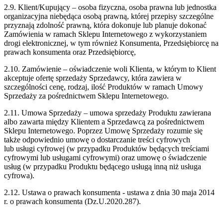
2.9. Klient/Kupujący – osoba fizyczna, osoba prawna lub jednostka
organizacyjna niebędąca
osobą prawną, której przepisy szczególne
przyznają zdolność prawną, która dokonuje lub
planuje dokonać
Zamówienia w ramach Sklepu Internetowego z wykorzystaniem
drogi
elektronicznej, w tym również Konsumenta, Przedsiębiorcę na
prawach konsumenta oraz
Przedsiębiorcę,
2.10. Zamówienie – oświadczenie woli Klienta, w którym to Klient
akceptuje ofertę
sprzedaży Sprzedawcy, która zawiera w
szczególności cenę, rodzaj, ilość Produktów w
ramach Umowy
Sprzedaży za pośrednictwem Sklepu Internetowego.
2.11. Umowa Sprzedaży – umowa sprzedaży Produktu zawierana
albo zawarta między
Klientem a Sprzedawcą za pośrednictwem
Sklepu Internetowego. Poprzez Umowę
Sprzedaży rozumie się
także odpowiednio umowę o dostarczanie treści cyfrowych
lub
usługi cyfrowej (w przypadku Produktów będących treściami
cyfrowymi lub usługami
cyfrowymi) oraz umowę o świadczenie
usług (w przypadku Produktu będącego usługą
inną niż usługa
cyfrowa).
2.12. Ustawa o prawach konsumenta - ustawa z dnia 30 maja 2014
r. o prawach
konsumenta (Dz.U.2020.287).