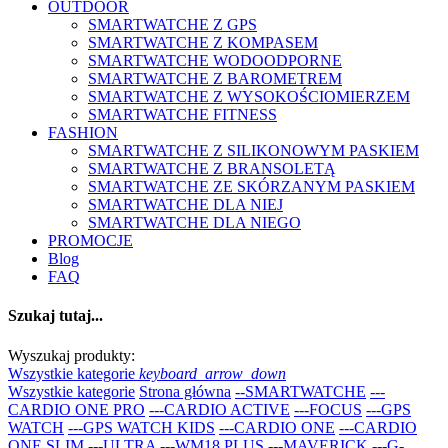
OUTDOOR
SMARTWATCHE Z GPS
SMARTWATCHE Z KOMPASEM
SMARTWATCHE WODOODPORNE
SMARTWATCHE Z BAROMETREM
SMARTWATCHE Z WYSOKOŚCIOMIERZEM
SMARTWATCHE FITNESS
FASHION
SMARTWATCHE Z SILIKONOWYM PASKIEM
SMARTWATCHE Z BRANSOLETĄ
SMARTWATCHE ZE SKÓRZANYM PASKIEM
SMARTWATCHE DLA NIEJ
SMARTWATCHE DLA NIEGO
PROMOCJE
Blog
FAQ
Szukaj tutaj...
Wyszukaj produkty:
Wszystkie kategorie
keyboard_arrow_down
Wszystkie kategorie
Strona główna
--SMARTWATCHE
---
CARDIO ONE PRO
---CARDIO ACTIVE
---FOCUS
---GPS
WATCH
---GPS WATCH KIDS
---CARDIO ONE
---CARDIO
ONE SLIM
---ULTRA
---WM18 PLUS
---MAVERICK
---G-