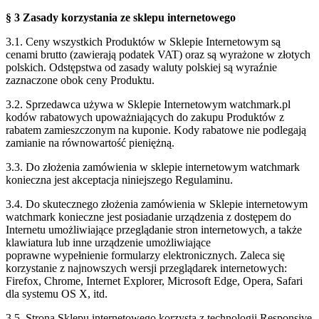
§ 3 Zasady korzystania ze sklepu internetowego
3.1. Ceny wszystkich Produktów w Sklepie Internetowym są
cenami brutto (zawierają
podatek VAT) oraz są wyrażone w złotych
polskich. Odstępstwa od zasady waluty
polskiej są wyraźnie
zaznaczone obok ceny Produktu.
3.2. Sprzedawca używa w Sklepie Internetowym watchmark.pl
kodów rabatowych
upoważniających do zakupu Produktów z
rabatem zamieszczonym na kuponie. Kody
rabatowe nie podlegają
zamianie na równowartość pieniężną.
3.3. Do złożenia zamówienia w sklepie internetowym watchmark
konieczna jest
akceptacja niniejszego Regulaminu.
3.4. Do skutecznego złożenia zamówienia w Sklepie internetowym
watchmark konieczne
jest posiadanie urządzenia z dostępem do
Internetu umożliwiające przeglądanie stron
internetowych, a także
klawiatura lub inne urządzenie umożliwiające
poprawne
wypełnienie formularzy elektronicznych. Zaleca się
korzystanie z najnowszych wersji
przeglądarek internetowych:
Firefox, Chrome, Internet Explorer, Microsoft Edge, Opera,
Safari
dla systemu OS X, itd.
3.5. Strona Sklepu internetowego korzysta z technologii Responsive