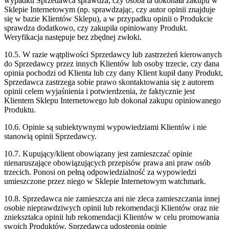
wypadku Sprzedawca sprawdza,
czy osoba ta dokonała zakupu w
Sklepie Internetowym (np. sprawdzając, czy autor opinii
znajduje
się w bazie Klientów Sklepu), a w przypadku opinii o Produkcie
sprawdza
dodatkowo, czy zakupiła opiniowany Produkt.
Weryfikacja następuje bez zbędnej
zwłoki.
10.5. W razie wątpliwości Sprzedawcy lub zastrzeżeń kierowanych
do Sprzedawcy przez
innych Klientów lub osoby trzecie, czy dana
opinia pochodzi od Klienta lub czy dany
Klient kupił dany Produkt,
Sprzedawca zastrzega sobie prawo skontaktowania się z
autorem
opinii celem wyjaśnienia i potwierdzenia, że faktycznie jest
Klientem Sklepu
Internetowego lub dokonał zakupu opiniowanego
Produktu.
10.6. Opinie są subiektywnymi wypowiedziami Klientów i nie
stanowią opinii Sprzedawcy.
10.7. Kupujący/klient obowiązany jest zamieszczać opinie
nienaruszające obowiązujących
przepisów prawa ani praw osób
trzecich. Ponosi on pełną odpowiedzialność za
wypowiedzi
umieszczone przez niego w Sklepie Internetowym watchmark.
10.8. Sprzedawca nie zamieszcza ani nie zleca zamieszczania innej
osobie nieprawdziwych
opinii lub rekomendacji Klientów oraz nie
zniekształca opinii lub rekomendacji Klientów
w celu promowania
swoich Produktów. Sprzedawca udostępnia opinie