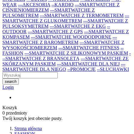
WEAR
---AKCESORIA
--KARDIO
---SMARTWATCHE Z
CIŚNIENIOMIERZEM
---SMARTWATCHE Z
PULSOMETREM
---SMARTWATCHE Z TERMOMETREM
---
SMARTWATCHE Z GLUKOMETREM
---SMARTWATCHE Z
PULSOKSYMETREM
---SMARTWATCHE Z EKG
--
OUTDOOR
---SMARTWATCHE Z GPS
---SMARTWATCHE Z
KOMPASEM
---SMARTWATCHE WOODODPORNE
---
SMARTWATCHE Z BAROMETREM
---SMARTWATCHE Z
WYSOKOŚCIOMIERZEM
---SMARTWATCHE FITNESS
--
FASHION
---SMARTWATCHE Z SILIKONOWYM PASKIEM
-
--SMARTWATCHE Z BRANSOLETĄ
---SMARTWATCHE ZE
SKÓRZANYM PASKIEM
---SMARTWATCHE DLA NIEJ
---
SMARTWATCHE DLA NIEGO
--PROMOCJE
--SŁUCHAWKI
search
Login
Koszyk
0
przedmioty
Twój koszyk jest obecnie pusty.
Strona główna
FASHION