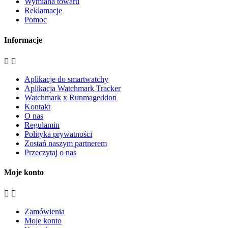
Wymiana towaru
Reklamacje
Pomoc
Informacje


Aplikacje do smartwatchy
Aplikacja Watchmark Tracker
Watchmark x Runmageddon
Kontakt
O nas
Regulamin
Polityka prywatności
Zostań naszym partnerem
Przeczytaj o nas
Moje konto


Zamówienia
Moje konto