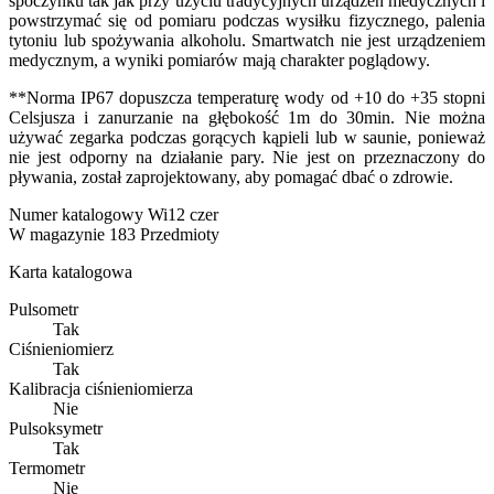
spoczynku tak jak przy użyciu tradycyjnych urządzeń medycznych i
powstrzymać się od pomiaru podczas wysiłku fizycznego, palenia
tytoniu lub spożywania alkoholu. Smartwatch nie jest urządzeniem
medycznym, a wyniki pomiarów mają charakter poglądowy.
**Norma IP67 dopuszcza temperaturę wody od +10 do +35 stopni
Celsjusza i zanurzanie na głębokość 1m do 30min. Nie można
używać zegarka podczas gorących kąpieli lub w saunie, ponieważ
nie jest odporny na działanie pary. Nie jest on przeznaczony do
pływania, został zaprojektowany, aby pomagać dbać o zdrowie.
Numer katalogowy
Wi12 czer
W magazynie
183 Przedmioty
Karta katalogowa
Pulsometr
Tak
Ciśnieniomierz
Tak
Kalibracja ciśnieniomierza
Nie
Pulsoksymetr
Tak
Termometr
Nie