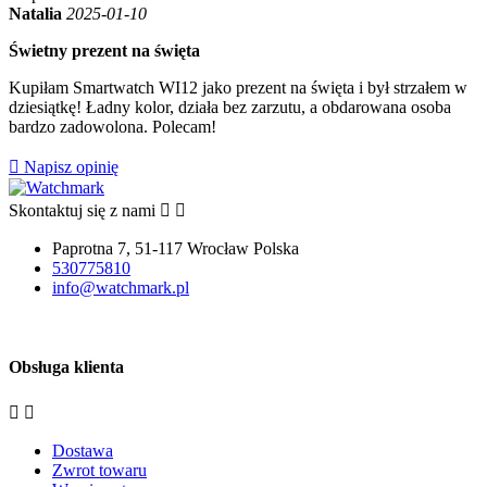
Natalia
2025-01-10
Świetny prezent na święta
Kupiłam Smartwatch WI12 jako prezent na święta i był strzałem w
dziesiątkę! Ładny kolor, działa bez zarzutu, a obdarowana osoba
bardzo zadowolona. Polecam!

Napisz opinię
Skontaktuj się z nami


Paprotna 7, 51-117 Wrocław Polska
530775810
info@watchmark.pl
Obsługa klienta


Dostawa
Zwrot towaru