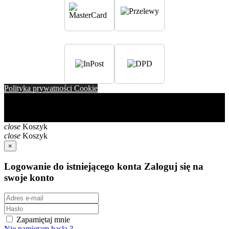
Polityka prywatności Cookie
Copyright ⓒ 2024 Watchmark. All rights reserved. Nazwa
WATCHMARK ® oraz logo są zastrzeżonymi znakami
towarowymi.
close
Koszyk
close
Koszyk
×
Logowanie do istniejącego konta
Zaloguj się na
swoje konto
Zapamiętaj mnie
Nie pamiętam hasła ?