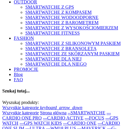
OUTDOOR
SMARTWATCHE Z GPS
SMARTWATCHE Z KOMPASEM
SMARTWATCHE WODOODPORNE
SMARTWATCHE Z BAROMETREM
SMARTWATCHE Z WYSOKOŚCIOMIERZEM
SMARTWATCHE FITNESS
FASHION
SMARTWATCHE Z SILIKONOWYM PASKIEM
SMARTWATCHE Z BRANSOLETĄ
SMARTWATCHE ZE SKÓRZANYM PASKIEM
SMARTWATCHE DLA NIEJ
SMARTWATCHE DLA NIEGO
PROMOCJE
Blog
FAQ
Szukaj tutaj...
Wyszukaj produkty:
Wszystkie kategorie
keyboard_arrow_down
Wszystkie kategorie
Strona główna
--SMARTWATCHE
---
CARDIO ONE PRO
---CARDIO ACTIVE
---FOCUS
---GPS
WATCH
---GPS WATCH KIDS
---CARDIO ONE
---CARDIO
ONE SLIM
---ULTRA
---WM18 PLUS
---MAVERICK
---G-