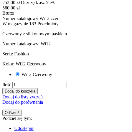
252,00 zł
Oszczędzasz 55%
560,00 zł
Brutto
Numer katalogowy
Wi12 czer
W magazynie
183 Przedmioty
Czerwony z silikonowym paskiem
Numer katalogowy: Wi12
Seria: Fashion
Kolor: Wi12 Czerwony
Wi12 Czerwony
Ilość
Dodaj do koszyka
Dodaj do listy życzeń
Dodaj do porównania
Podziel się tym:
Udostępnij